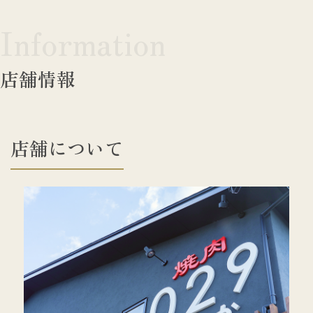
I
n
f
o
r
m
a
t
i
o
n
店舗情報
店
舗
に
つ
い
て