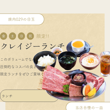
ク
レ
イ
ジ
ー
ラ
ン
チ
このボリュームでなんと2,000円！
圧倒的なコスパの良さが魅力の
限定ランチをぜひご賞味ください
ランチ