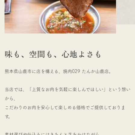
味
も
、
空
間
も
、
心
地
よ
さ
も
熊本県山鹿市に店を構える、焼肉029 たんか山鹿店。
当店では、「上質なお肉を気軽に楽しんでほしい」という想い
から、
こだわりのお肉を安心して楽しめる価格でご提供しておりま
す。
素材選びや仕込みにはきちんと手をかけながら、