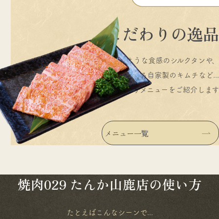
こ
だ
わ
り
の
逸
品
とろけるような食感のシルクタンや、
秘伝のレシピでつくる自家製のキムチなど...
当店のこだわりメニューをご紹介します​​​​​​​
メニュー一覧
焼肉029
たんか山鹿店の使い方
たとえばこんなシーンで...