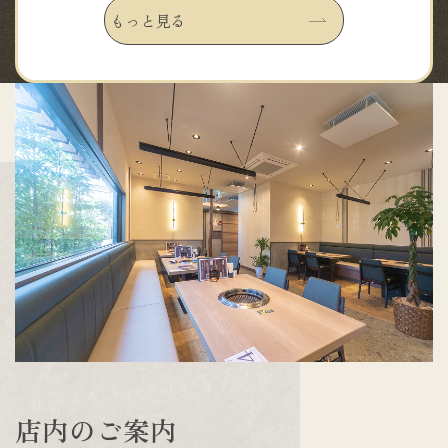
もっと見る
店
内
の
ご
案
内